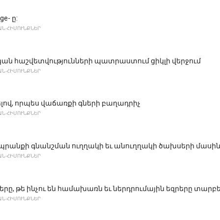
ge- ը:
Ն ՀԻՄՈՒՆՔՆԵՐ
ան հաշվետվությունների պատրաստում ցիկլի վերջում
Ն ՀԻՄՈՒՆՔՆԵՐ
ելով, որպես վաճառքի գների բաղադրիչ
Ն ՀԻՄՈՒՆՔՆԵՐ
պրանքի գնանշման ուղղակի եւ անուղղակի ծախսերի մասի
Ն ՀԻՄՈՒՆՔՆԵՐ
ը, թե ինչու են համախառն եւ ներդրումային եզրերը տարբե
Ն ՀԻՄՈՒՆՔՆԵՐ