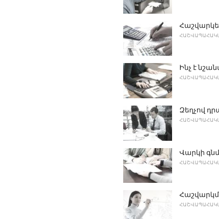
Հաշվարկել
ՀԱՇՎԱՊԱՀԱԿԱ
Ինչ է նշա
ՀԱՇՎԱՊԱՀԱԿԱ
Զեղչով դ
ՀԱՇՎԱՊԱՀԱԿԱ
Վարկի գն
ՀԱՇՎԱՊԱՀԱԿԱ
Հաշվարկմ
ՀԱՇՎԱՊԱՀԱԿԱ