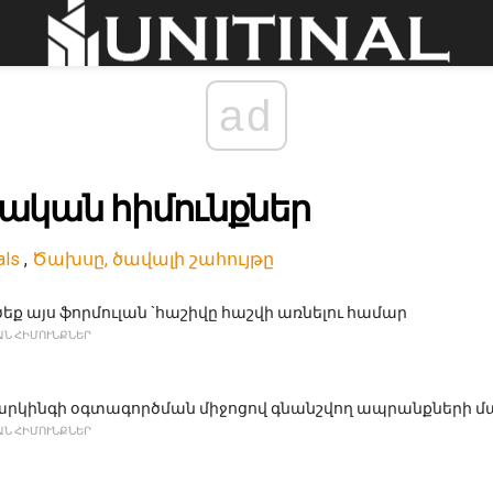
ad
կան հիմունքներ
als
,
Ծախսը, ծավալի շահույթը
ք այս ֆորմուլան `հաշիվը հաշվի առնելու համար
Ն ՀԻՄՈՒՆՔՆԵՐ
արկինգի օգտագործման միջոցով գնանշվող ապրանքների մ
Ն ՀԻՄՈՒՆՔՆԵՐ