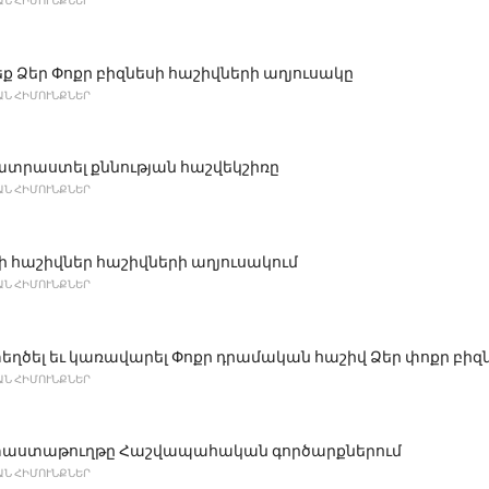
Ն ՀԻՄՈՒՆՔՆԵՐ
 Ձեր Փոքր բիզնեսի հաշիվների աղյուսակը
Ն ՀԻՄՈՒՆՔՆԵՐ
ատրաստել քննության հաշվեկշիռը
Ն ՀԻՄՈՒՆՔՆԵՐ
 հաշիվներ հաշիվների աղյուսակում
Ն ՀԻՄՈՒՆՔՆԵՐ
եղծել եւ կառավարել Փոքր դրամական հաշիվ Ձեր փոքր բիզ
Ն ՀԻՄՈՒՆՔՆԵՐ
 փաստաթուղթը Հաշվապահական գործարքներում
Ն ՀԻՄՈՒՆՔՆԵՐ