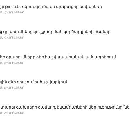
ւթյուն եւ օգտագործման պարտքեր եւ վարկեր
Ն ՀԻՄՈՒՆՔՆԵՐ
 գրառումները գույքագրման գործարքների համար
Ն ՀԻՄՈՒՆՔՆԵՐ
եք գրառումները ձեր հաշվապահական ամսագրերում
Ն ՀԻՄՈՒՆՔՆԵՐ
ին գնի որոշում եւ հաշվարկում
Ն ՀԻՄՈՒՆՔՆԵՐ
տարել ծախսերի ծավալը, եկամուտների վերլուծությունը `նե
Ն ՀԻՄՈՒՆՔՆԵՐ