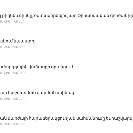
 բիզնես ռիսկը, օգտագործելով այդ ֆինանսական գործակի
Ն ՀԻՄՈՒՆՔՆԵՐ
նակում նպաստը:
Ն ՀԻՄՈՒՆՔՆԵՐ
րամարկղային վաճառքի գրանցում
Ն ՀԻՄՈՒՆՔՆԵՐ
ման հաշվառման վարման օրինակ
Ն ՀԻՄՈՒՆՔՆԵՐ
ան մարժայի հարաբերակցության սահմանումը եւ հաշվարկ
Ն ՀԻՄՈՒՆՔՆԵՐ