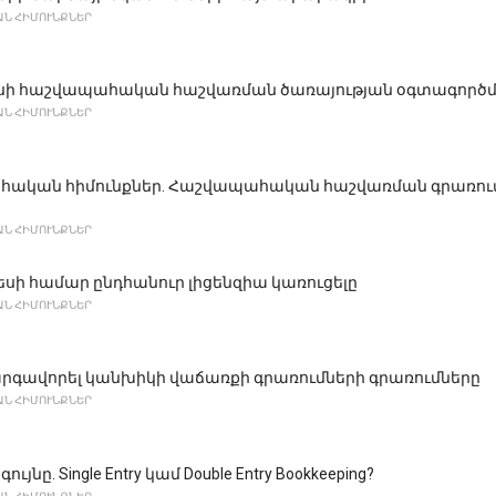
Ն ՀԻՄՈՒՆՔՆԵՐ
եսի հաշվապահական հաշվառման ծառայության օգտագործմա
Ն ՀԻՄՈՒՆՔՆԵՐ
ական հիմունքներ. Հաշվապահական հաշվառման գրառումն
Ն ՀԻՄՈՒՆՔՆԵՐ
եսի համար ընդհանուր լիցենզիա կառուցելը
Ն ՀԻՄՈՒՆՔՆԵՐ
արգավորել կանխիկի վաճառքի գրառումների գրառումները
Ն ՀԻՄՈՒՆՔՆԵՐ
ույնը. Single Entry կամ Double Entry Bookkeeping?