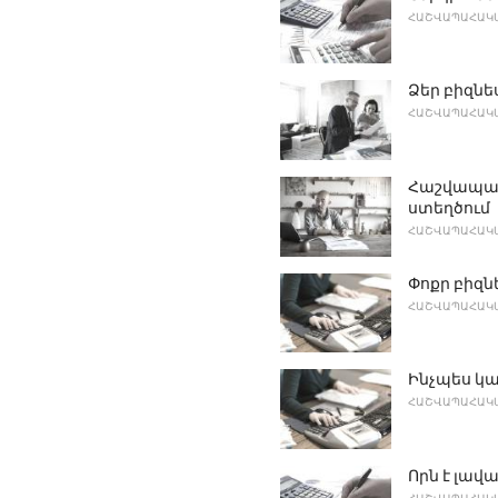
ՀԱՇՎԱՊԱՀԱԿԱ
Ձեր բիզն
ՀԱՇՎԱՊԱՀԱԿԱ
Հաշվապահ
ստեղծում
ՀԱՇՎԱՊԱՀԱԿԱ
Փոքր բիզն
ՀԱՇՎԱՊԱՀԱԿԱ
Ինչպես կ
ՀԱՇՎԱՊԱՀԱԿԱ
Որն է լավագ