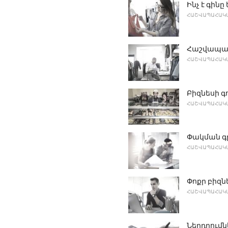
Ինչ է գին
ՀԱՇՎԱՊԱՀԱԿԱ
Հաշվապահ
ՀԱՇՎԱՊԱՀԱԿԱ
Բիզնեսի 
ՀԱՇՎԱՊԱՀԱԿԱ
Փակման գ
ՀԱՇՎԱՊԱՀԱԿԱ
Փոքր բիզն
ՀԱՇՎԱՊԱՀԱԿԱ
Ներդրումնե