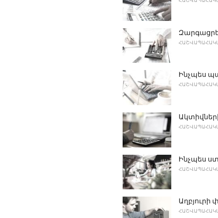
ՀԱՇՎԱՊԱՀԱԿԱ
Զարգացրեք
ՀԱՇՎԱՊԱՀԱԿԱ
Ինչպես պ
ՀԱՇՎԱՊԱՀԱԿԱ
Ակտիվների
ՀԱՇՎԱՊԱՀԱԿԱ
Ինչպես ստ
ՀԱՇՎԱՊԱՀԱԿԱ
Աղբյուրի
ՀԱՇՎԱՊԱՀԱԿԱ