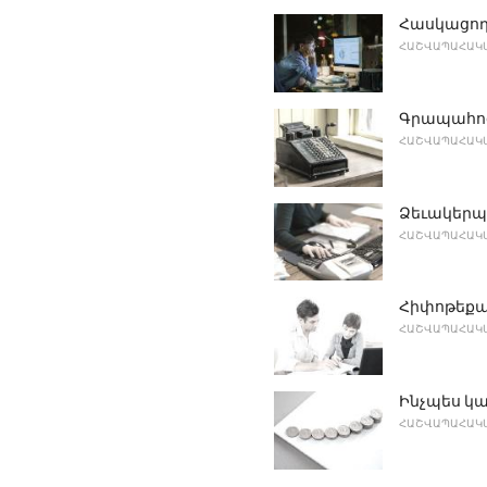
Հասկացողո
ՀԱՇՎԱՊԱՀԱԿԱ
Գրապահոց
ՀԱՇՎԱՊԱՀԱԿԱ
Ձեւակերպ
ՀԱՇՎԱՊԱՀԱԿԱ
Հիփոթեքայ
ՀԱՇՎԱՊԱՀԱԿԱ
Ինչպես կա
ՀԱՇՎԱՊԱՀԱԿԱ