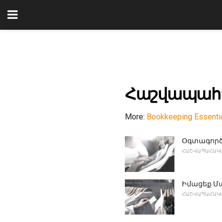
Հաշվապահա
More:
Bookkeeping Essenti
Օգտագործե
ՀԱՇՎԱՊԱՀԱԿԱ
Իմացեք Մ
ՀԱՇՎԱՊԱՀԱԿԱ