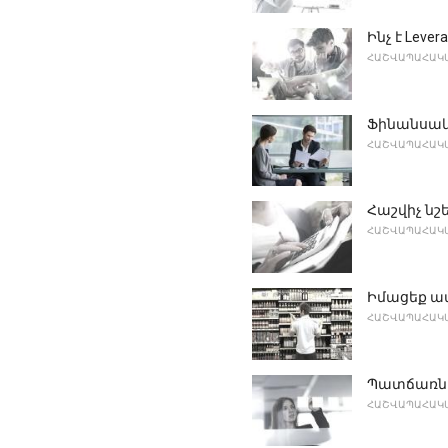
Ինչ է Levera
ՀԱՇՎԱՊԱՀԱԿԱ
Ֆինանսակ
ՀԱՇՎԱՊԱՀԱԿԱ
Հաշվիչ նշ
ՀԱՇՎԱՊԱՀԱԿԱ
Իմացեք ա
ՀԱՇՎԱՊԱՀԱԿԱ
Պատճառներ
ՀԱՇՎԱՊԱՀԱԿԱ