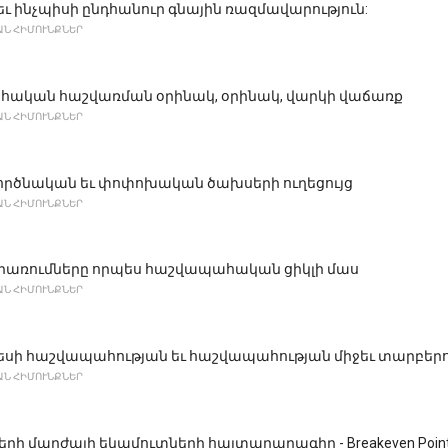
ը եւ ինչպիսի ընդհանուր գնային ռազմավարություն:
Ն ՀԻՄՈՒՆՔՆԵՐ
ական հաշվառման օրինակ, օրինակ, վարկի վաճառք
Ն ՀԻՄՈՒՆՔՆԵՐ
գործնական եւ փոփոխական ծախսերի ուղեցույց
Ն ՀԻՄՈՒՆՔՆԵՐ
րառումները որպես հաշվապահական ցիկլի մաս
Ն ՀԻՄՈՒՆՔՆԵՐ
եսի հաշվապահության եւ հաշվապահության միջեւ տարբերո
Ն ՀԻՄՈՒՆՔՆԵՐ
րի մարժայի եկամուտների հայտարարագիր - Breakeven Point in